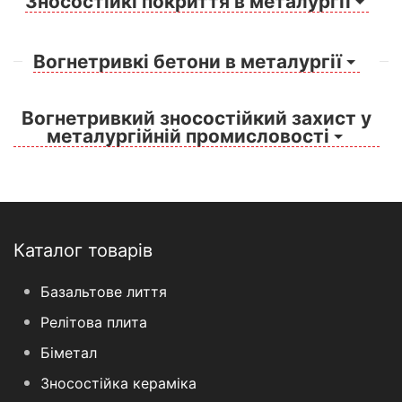
Зносостійкі покриття в металургії
Вогнетривкі бетони в металургії
Вогнетривкий зносостійкий захист у
металургійній промисловості
Каталог товарів
Базальтове лиття
Релітова плита
Біметал
Зносостійка кераміка