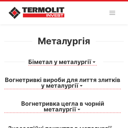
Металургія
Біметал у металургії
Вогнетривкі вироби для лиття злитків
у металургії
Вогнетривка цегла в чорній
металургії