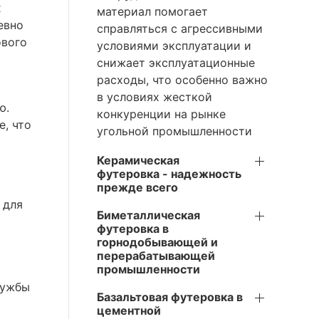
х
материал помогает
евно
справляться с агрессивными
ового
условиями эксплуатации и
снижает эксплуатационные
расходы, что особенно важно
в условиях жесткой
ю.
конкуренции на рынке
е, что
угольной промышленности
Керамическая
футеровка - надежность
прежде всего
 для
Биметаллическая
футеровка в
горнодобывающей и
перерабатывающей
промышленности
лужбы
Базальтовая футеровка в
цементной