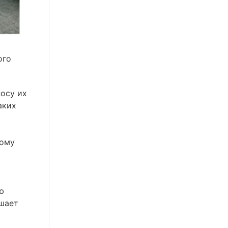
ого
носу их
аких
рому
ю
шает