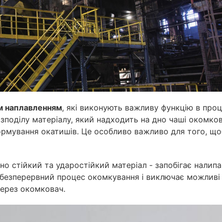
им наплавленням
, які виконують важливу функцію в проц
зподілу матеріалу, який надходить на дно чаші окомков
рмування окатишів. Це особливо важливо для того, що
чно стійкий та ударостійкий матеріал - запобігає налип
є безперервний процес окомкування і виключає можливі
через окомковач.