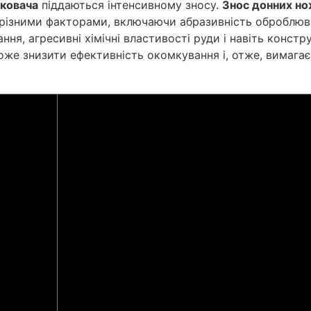
мковача
піддаються інтенсивному зносу.
Знос донних но
різними факторами, включаючи абразивність оброблюв
ння, агресивні хімічні властивості руди і навіть констр
же знизити ефективність окомкування і, отже, вимагає