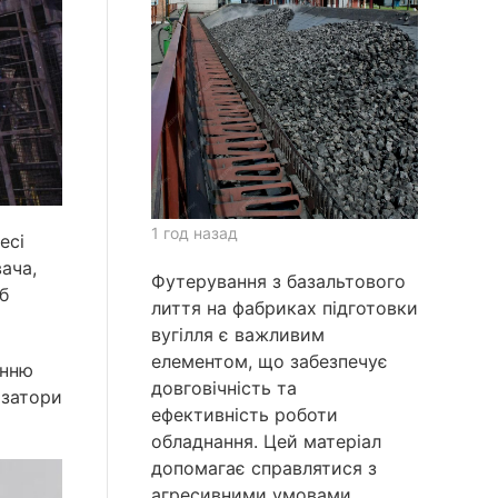
1 год назад
есі
ача,
Футерування з базальтового
б
лиття на фабриках підготовки
вугілля є важливим
елементом, що забезпечує
анню
довговічність та
 затори
ефективність роботи
обладнання. Цей матеріал
допомагає справлятися з
агресивними умовами