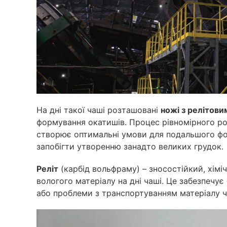
На дні такої чаші розташовані
ножі з релітов
формування окатишів. Процес рівномірного ро
створює оптимальні умови для подальшого фо
запобігти утворенню занадто великих грудок.
Реліт
(карбід вольфраму) – зносостійкий, хімі
вологого матеріалу на дні чаші. Це забезпечу
або проблеми з транспортуванням матеріалу 