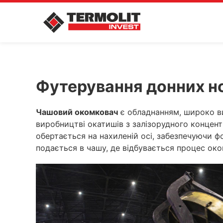
Футерування донних н
Чашовий окомковач
є обладнанням, широко ви
виробництві окатишів з залізорудного концент
обертається на нахиленій осі, забезпечуючи 
подається в чашу, де відбувається процес ок