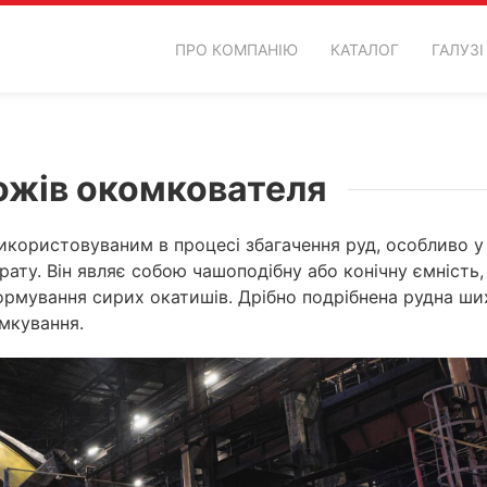
ПРО КОМПАНІЮ
КАТАЛОГ
ГАЛУЗІ
ожів окомкователя
користовуваним в процесі збагачення руд, особливо у
рату. Він являє собою чашоподібну або конічну ємність,
формування сирих окатишів. Дрібно подрібнена рудна ши
омкування.