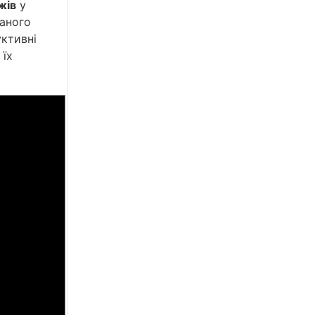
жів
у
аного
уктивні
 їх