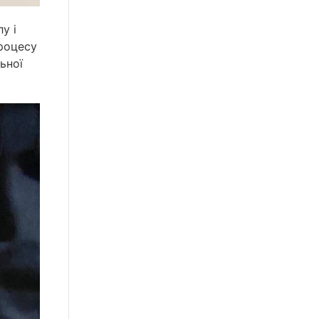
у і
роцесу
ьної