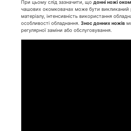
При цьому слід зазначити, що
донні ножі око
чашових окомковачах може бути викликаний 
матеріалу, інтенсивність використання обладна
особливості обладнання.
Знос донних ножів
мо
регулярної заміни або обслуговування.