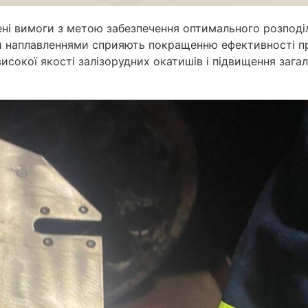
ні вимоги з метою забезпечення оптимального розподіл
ими наплавленнями сприяють покращенню ефективності п
исокої якості залізорудних окатишів і підвищення загал